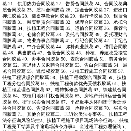
葛 21、供用热力合同胶葛 22、告贷合同胶葛 24、合同胶葛典
质合同胶葛 25、质押合同胶葛 26、定金合同胶葛 27、进出口
押汇胶葛 28、储蓄存款合同胶葛 29、银行卡胶葛 30、租赁合
同胶葛 31、融资租赁合同胶葛 32、保理合同胶葛 33、承揽合
同胶葛 34、扶植工程合同胶葛 35、运输合同胶葛 36、保管合
同胶葛 37、仓储合同胶葛 38、委托合同胶葛 39、委托理财合
同胶葛 40、物业办事合同胶葛 41、行纪合同胶葛 42、丁纪合
同胶葛 43、中介合同胶葛 44、弥补商业胶葛 45、借用合同胶
葛 46、典当胶葛 47、合股合同胶葛 48、种植、养殖收受接管
合同胶葛 49、办事合同胶葛 50、表演合同胶葛 51、劳务合同
胶葛 52、离退休人员返聘合同胶葛 53、告白合同胶葛 54、展
览合同胶葛 55、逃偿权胶葛 56、扶植工程施工合同胶葛 57、
扶植工程设想合同胶葛 58、扶植工程勘测合同胶葛 59、扶植
工程分包合同胶葛 60、扶植工程价款优先受偿权胶葛 61、扶
植工程监理合同胶葛 62、粉饰拆修合同胶葛 63、铁建筑合同
胶葛 64、扶植用地利用权合同胶葛 65、房地产开辟运营合同
胶葛 66、衡宇买卖合同胶葛 67、平易近事从体间衡宇拆迁弥
补合同胶葛 68、告贷合同胶葛 69、承揽合同胶葛 70、买卖合
同胶葛 71、其他合同胶葛二、非诉讼类法令事务1、扶植工程
法令征询风险防控2、扶植工程施工项目现场法令征询3、扶植
工程完工结算及半途退场法令办事4、全过程工程办理征询5、