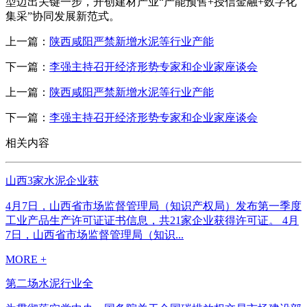
型迈出关键一步，开创建材产业“产能预售+授信金融+数字化
集采”协同发展新范式。
上一篇：
陕西咸阳严禁新增水泥等行业产能
下一篇：
李强主持召开经济形势专家和企业家座谈会
上一篇：
陕西咸阳严禁新增水泥等行业产能
下一篇：
李强主持召开经济形势专家和企业家座谈会
相关内容
山西3家水泥企业获
4月7日，山西省市场监督管理局（知识产权局）发布第一季度
工业产品生产许可证证书信息，共21家企业获得许可证。 4月
7日，山西省市场监督管理局（知识...
MORE +
第二场水泥行业全