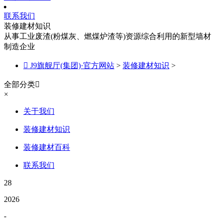
联系我们
装修建材知识
从事工业废渣(粉煤灰、燃煤炉渣等)资源综合利用的新型墙材
制造企业

J9旗舰厅(集团)·官方网站
>
装修建材知识
>
全部分类

×
关于我们
装修建材知识
装修建材百科
联系我们
28
2026
-