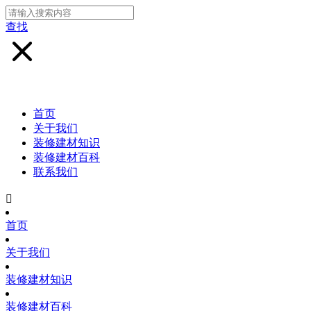
查找
首页
关于我们
装修建材知识
装修建材百科
联系我们

首页
关于我们
装修建材知识
装修建材百科