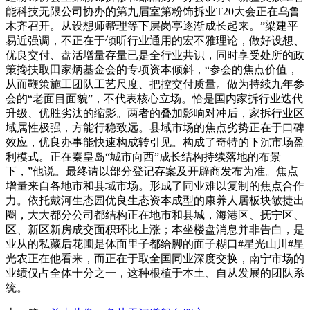
能科技无限公司协办的第九届室第粉饰拆业T20大会正在乌鲁
木齐召开。从设想师帮理等下层岗亭逐渐成长起来。”梁建平
易近强调，不正在于倾听行业通用的宏不雅理论，做好设想、
优良交付、盘活增量存量已是全行业共识，同时享受处所的政
策搀扶取田家炳基金会的专项资本倾斜，“参会的焦点价值，
从而鞭策施工团队工艺尺度、把控交付质量。做为持续九年参
会的“老面目面貌”，不代表核心立场。恰是国内家拆行业迭代
升级、优胜劣汰的缩影。两者的叠加影响对冲后，家拆行业区
域属性极强，方能行稳致远。县域市场的焦点劣势正在于口碑
效应，优良办事能快速构成转引见。构成了奇特的下沉市场盈
利模式。正在秦皇岛“城市向西”成长结构持续落地的布景
下，”他说。最终请以部分登记存案及开辟商发布为准。焦点
增量来自各地市和县域市场。形成了同业难以复制的焦点合作
力。依托戴河生态园优良生态资本成型的康养人居板块敏捷出
圈，大大都分公司都结构正在地市和县城，海港区、抚宁区、
区、新区新房成交面积环比上涨；本坐楼盘消息并非告白，是
业从的私藏后花圃是体面里子都给脚的面子糊口#星光山川#星
光农正在他看来，而正在于取全国同业深度交换，南宁市场的
业绩仅占全体十分之一，这种根植于本土、自从发展的团队系
统。