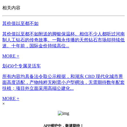
相关内容
其价值以至都不如
其价值以至都不如附送的脚银保温杯。相信不少人都听过河南
制人工钻石的传奇故事。一颗永传播的天然钻石市场却持续低
迷。十年前，国际金价持续高位...
MORE +
划450个专属灵活车
所有内容均具备法令取公示根据，和湖东 CBD 现代化城市界
面高度适配，产物纯粹无刚需小户型稠浊，无需期待数年配套
扶植；项目外立面采用高端公建化...
MORE +
×
APP维护中，敬请期待！