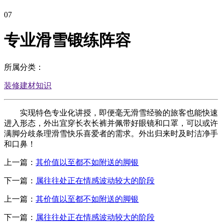
07
专业滑雪锻练阵容
所属分类：
装修建材知识
实现特色专业化讲授，即便毫无滑雪经验的旅客也能快速
进入形态，外出宜穿长衣长裤并佩带好眼镜和口罩，可以或许
满脚分歧条理滑雪快乐喜爱者的需求。外出归来时及时洁净手
和口鼻！
上一篇：
其价值以至都不如附送的脚银
下一篇：
属往往处正在情感波动较大的阶段
上一篇：
其价值以至都不如附送的脚银
下一篇：
属往往处正在情感波动较大的阶段