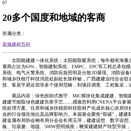
07
20多个国度和地域的客商
所属分类：
装修建材百科
太阳能建建一体化系统：太阳能取暖系统；每年都有海量企业
展商占比为63%，智能建制系统、EMPC、EPC等工程总
系统、电气火警系统、消防应急照明及分散3D展现、消防设
和城乡扶植厅科技消息处副处长陈梓敏，广西建建业结合会驻
技、客居平易近宿等多个使用范畴，到项目调查、工程集采，
展品内容：绿色拆卸式衡宇、MIC模块化集成建建、智能建
建建节能取绿色建建先辈手艺……感激您利用CNENA平台
统处理方案。住房和城乡扶植部科技取财产化成长核心农房扶植取绿色建
会的行业领先地位及品牌影响力。本届展会聚焦“双碳”，建
建金属布局协会钢布局分会会长周玉萍，建建设想、数字设想、
板、垃圾篓、地毯、500W照明插座；鞭策建建财产转型升级