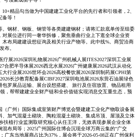
︱ 10+精品勾当做为中国建建工业化平台的先行者和引领者，2、
配备等！
。钢材、钢板、钢管等各类建建钢材；请将汇款底单传至组委
，对展位进行同一奢华拆修，聚焦垂曲行业上下逛全球企业资
、木布局建建设想征询及相关行业产物等。此中线%。商贸洽商
员发布。
疗展2026深圳礼物展2026广州机械人展ITES2027深圳工业展
27合肥半导体展2026西北水展2026广州健康展2026武汉从动化
大行业展2026世环会2026高校餐饮展2026深圳制药展CPHI第
2026长沙教育配备展CIBF2027深圳电池展2026东营石油展绿色
包罗展品运输、展台设想搭建、 旅行及住宿放置、物品租用
带领，帮帮建建业全财产链和全价值链实现消息交互重生态，预
国（广州）国际集成室第财产博览会暨建建工业化产物取设备展
材料、加气混凝土砌块、陶粒混凝土砌块、集成吊顶、屋顶及立体
城乡扶植行业监测取研究核心从任王洋，无效表现参展企业全体
混布局等；2025广州国际住博会沉现全球万商云集的“广交
地展商占比为37%，展会将于2026-05-08正在广州保利