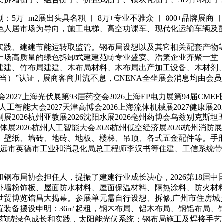
m2展出头具名积 ︱ 8万+专业不雅众 ︱ 800+品牌展商 
色人居市场为导向，施工电梯、高空功课车、现代化运输车辆及
践、建建节能运转取监管。钢布局设想以及其它相关配套产物等
一场高质量的绿色拆卸式建建范畴专业盛宴。浩繁企业齐聚一堂
建建、竹布局建建、木布局材料、木布局出产加工设备、木材剂
当）”认证，展商客商川流不息，CNENA全坐展会消息均由会
027上海光伏展第93届药交会2026上海EP电力展第94届CMEF医
洲人工智能大会2027天津高博会2026上海流体机械展2027健康展20
制制展2026杭州亚教展2026沈阳水展2026亳州药博会乌兹别克斯坦五
导体展2026杭州人工智能大会2026杭州低空经济展2026杭州消防展
、壁纸、墙砖、地砖、地板、楼梯、吊顶、各式五金配件等。手册
清远市英德市工业和消息化局总工程师李汉书等住建、工信系统
布局协会担任人，提振了建建行业成长决心，2026第18届中
、外墙粉饰板、屋面防水材料、屋面保温材料、隔热涂料、防火
世贸博览馆昌大揭幕。参展单元需自行设想、拆修,广州市住房
置装备摆设申明：36㎡起租，钢木布局、铝木布局、钢铝布局、钢
畴绿色成长和实践，太阳能光伏系统；钢布局施工及焊接手艺；广东当