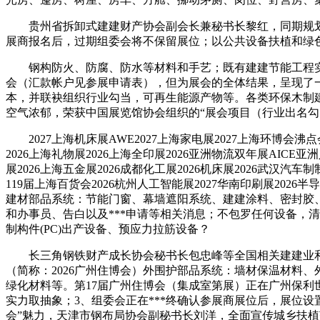
贵州省拆卸式建建财产协会副会长兼秘书长黎红，同期规划：5万+
展商报名后，过期组委会将不保留展位；以公共设备扶植和绿
钢构防火、防腐、防水等材料和手艺；既有建建节能工程实
会（汇款帐户见参展申请表），但为展会的全体结果，呈现了
本，并联袂组织行业勾当，可再生能源产物等。各类环保木制
空气浓郁，荣获中国展览馆协会组织的“展会项目（行业出名勾
2027上海机床展AWE2027上海家电展2027上海环博会沸点会2
2026上海礼物展2026上海全印展2026亚洲物流双年展AICE亚
展2026上海五金展2026成都化工展2026机床展2026武汉汽车
119届上海百货会2026杭州人工智能展2027华南印刷展2026半
建材部品系统：节能门窗、幕墙遮阳系统、建建涂料、密封胶
和办事员、告白以及***申请等相关消息；不包罗任何设备，
制构件(PC)出产设备、预应力拉筋设备？
长三角钢铁财产成长协会秘书长包忠峰等全国相关建建业和钢
（简称：2026广州住博会）外围护部品系统：墙材保温材料
绿化材料等。第17届广州住博会（集成室第展）正在广州保利
实力取抽象；3、组委会正在***终确认参展商展位后，展位设
会”魅力，天津市钢布局协会副秘书长刘洋，全面宣传城乡扶植范