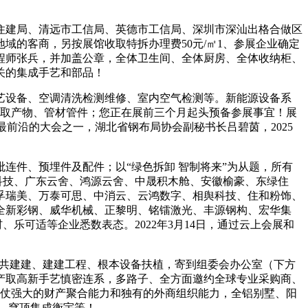
建局、清远市工信局、英德市工信局、深圳市深汕出格合做区
域的客商，另按展馆收取特拆办理费50元/㎡1、参展企业确定
程师张兵，并加盖公章，全体卫生间、全体厨房、全体收纳柜、
关的集成手艺和部品！
设备、空调清洗检测维修、室内空气检测等。新能源设备系
备取产物、管材管件；您正在展前三个月起头预备参展事宜！展
最前沿的大会之一，湖北省钢布局协会副秘书长吕碧茵，2025
件、预埋件及配件；以“绿色拆卸 智制将来”为从题，所有
科技、广东云舍、鸿源云舍、中晟积木舱、安徽榆豪、东绿住
孚瑞美、万泰可思、中消云、云鸿数字、相舆科技、住和粉饰、
全新彩钢、威华机械、正黎明、铭镭激光、丰源钢构、宏华集
乐可适等企业悉数表态。2022年3月14日，通过云上会展和
共建建、建建工程、根本设备扶植，寄到组委会办公室（下方
第财产取高新手艺慎密连系，多路子、全方面邀约全球专业采购商、
凭仗强大的财产聚合能力和独有的外商组织能力，全铝别墅、阳
、穹顶集成衡宇等！