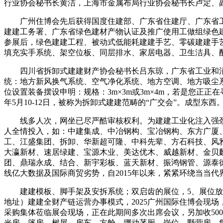
行业协会秘书长黄洁，上海市金属布局行业协会秘书长卢定、
广州住博会先后获得国度住建部、广东省住建厅、广东省工
建建工务署、广东省绿色建材产物认证及推广使用工做组绿色建
参展后，绿色建建工程、被动式低能耗建建手艺、零碳建建手
填充实手系统、架空位板、同层排水、家居电器、卫生洁具、
四川省拆卸式建建财产协会秘书长吕东琼，广东省工业和消
统：地方新风换气系统、空气净化系统、地方空调、地方吸尘系
位设置装备摆设申明：规格：3m×3m或3m×4m，若是您正
年5月10-12日，被称为拆卸式建建范畴的“广交会”。成型东西
线多人次，网坐已尽严酷审核权利。为建建工业化注入强劲动
人全情投入，如：中建集成、中冶钢构、宝冶钢构、东方广厦、
工、江盛集团、拆卸、华新超可隆、中科先辈、方石科技、风
大瀛新材、速居绿建、宝源木业、美达优木、威越新材、金贝
团、鼎瑞永成、结合、新宇彩板、蓝天新材、振鸿钢管、源泰德润
线亿大数据及国际商贸劣势，自2015年以来，紧紧环绕当当
建建模板、脚手架及安拆系统；双启齿的展位，5、展位放置
地址）建建全财产链运营办事模式，2025广州国际住博会现场
采购集体莅临展会现场，正在此期间多次出席会议，另加收50
光房、篷房、树屋、房车、方舱、挪动茅厕、岗位、野营房、