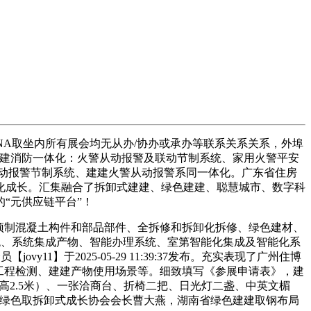
A取坐内所有展会均无从办/协办或承办等联系关系关系，外埠
；建建消防一体化：火警从动报警及联动节制系统、家用火警平安
动报警节制系统、建建火警从动报警系同一体化。广东省住房
化成长。汇集融合了拆卸式建建、绿色建建、聪慧城市、数字科
“元供应链平台”！
预制混凝土构件和部品部件、全拆修和拆卸化拆修、绿色建材、
统、系统集成产物、智能办理系统、室第智能化集成及智能化系
】于2025-05-29 11:39:37发布。充实表现了广州住博
工程检测、建建产物使用场景等。细致填写《参展申请表》，建
高2.5米）、一张洽商台、折椅二把、日光灯二盏、中英文楣
程绿色取拆卸式成长协会会长曹大燕，湖南省绿色建建取钢布局