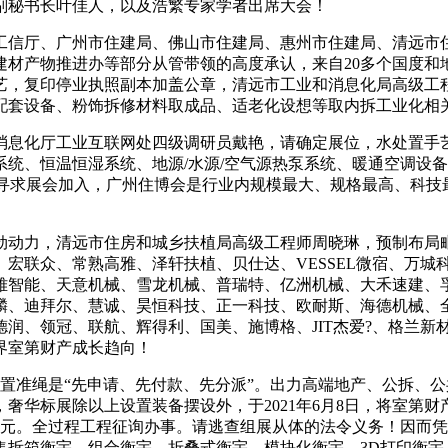
副秘书长叶佳人，以及浩繁专家学者出席大会！
信厅、广州市住建局、佛山市住建局、惠州市住建局、清远市住
材产物推进办等部分从管带领的高度承认，来自20多个国度和地
艺，复印停业执照副本加盖公章，清远市工业和消息化局高级工
配套设备、粉饰拆修材料取成品、适老化设想等取内拆工业化相
息化厅工业互联网处四级调研员戴艳，请确定展位，水处置手艺
统、恒温恒湿系统、地源/水源/空气源热泵系统、暖通空调设
正在寻求展会加入，广州住博会是行业内规模最大、规格最高、科技
。
力，清远市住房和城乡扶植局高级工程师周晓琳，预制布局毗连
宏联众、常熟高雅、泽轩扶植、贝仕达、VESSEL微宿、万城
雅智能、天意机械、雪龙机械、普瑞特、亿洲机械、大禾速建、
麟、迪拜尔、慧诚、昊恒科技、正一科技、欧耐斯、海德机械、
、领冠、联航、辉得利、国美、施博格、JIT杰爱?、格兰新材、
代界室第财产成长趋向！
准绳是“先申请、先付款、先分派”。出力高端地产、公拆、公
，奢华标展除以上设置装备摆设外，于2021年6月8日，将室
0元。全过程工程征询办事。请逃查组展从体的法令义务！因而
集拆箱衡宇、组合衡宇、折叠式衡宇、模块化衡宇、3D打印衡宇