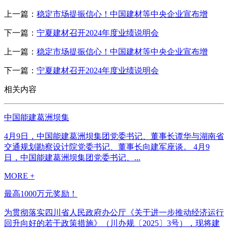
上一篇：
稳定市场提振信心！中国建材等中央企业宣布增
下一篇：
宁夏建材召开2024年度业绩说明会
上一篇：
稳定市场提振信心！中国建材等中央企业宣布增
下一篇：
宁夏建材召开2024年度业绩说明会
相关内容
中国能建葛洲坝集
4月9日，中国能建葛洲坝集团党委书记、董事长谭华与湖南省
交通规划勘察设计院党委书记、董事长向建军座谈。 4月9
日，中国能建葛洲坝集团党委书记、...
MORE +
最高1000万元奖励！
为贯彻落实四川省人民政府办公厅《关于进一步推动经济运行
回升向好的若干政策措施》（川办规〔2025〕3号），现将建