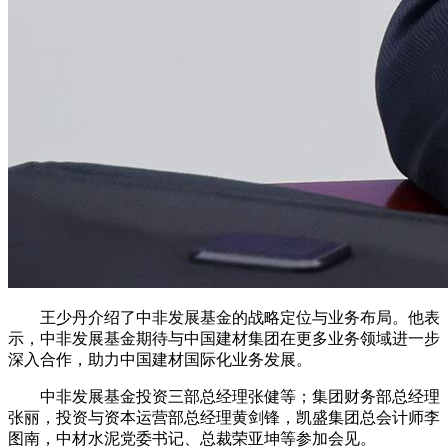
王少丹介绍了中非发展基金的战略定位与业务布局。他表
示，中非发展基金期待与中国建材集团在更多业务领域进一步
深入合作，助力中国建材国际化业务发展。
中非发展基金投资三部总经理张健等；集团财务部总经理
张丽，投资与资本运营部总经理黄剑锋，凯盛集团总会计师李
图南，中材水泥党委书记、总裁荣亚坤等参加会见。