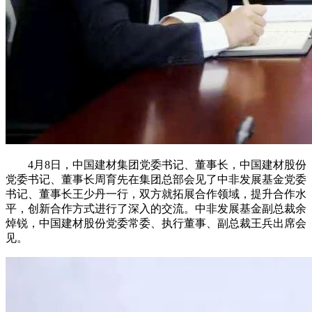
4月8日，中国建材集团党委书记、董事长，中国建材股份
党委书记、董事长周育先在集团总部会见了中非发展基金党委
书记、董事长王少丹一行，双方就拓展合作领域，提升合作水
平，创新合作方式进行了深入的交流。中非发展基金副总裁余
焯锐，中国建材股份党委常委、执行董事、副总裁王兵出席会
见。